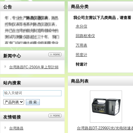
商品分类
公告
台湾路昌官网
代理商成立于1976
年，专业生产
路昌仪器仪表
，路昌
我公司主营以下几类商品，请查看
控制仪表等各系列路昌仪器仪表，
水分仪
并已在台湾的领先制造商领域中的
测试与测量仪器超过三十年。 我们
回路校准仪
有专门自行推出的最全面和最专业
万用表
的市场手段，而且几乎95％的产品
出口到70多个国家的世界。
照度计
新闻中心
转速计
台湾路昌FC-2500A 掌上型計頻
器
商品列表
站内搜索
友情链接
台湾路昌DT-2299闪光/光电转速
台湾路昌