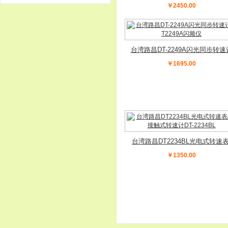
DT2299频闪仪
￥2450.00
台湾路昌DT-2249A闪光同步转速
DT2249A闪频仪
￥1695.00
台湾路昌DT2234BL光电式转速表
非接触式转速计DT-2234BL
￥1350.00