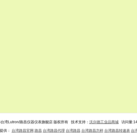
26台湾Lutron/路昌仪器仪表旗舰店 版权所有 技术支持：
沃尔德工业品商城
访问量:14
业提供：
台湾路昌官网
路昌
台湾路昌代理
台湾路昌
台湾路昌怎样
台湾路昌转速表
台