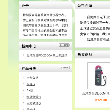
台湾路昌官网
代理商成立于1976
公司介绍
公告
年，专业生产
路昌仪器仪表
，路昌
控制仪表等各系列路昌仪器仪表，
台湾路昌电子企业有
并已在台湾的领先制造商领域中的
测量仪器超过三十年
测试与测量仪器超过三十年。 我们
全球通过其高质量的
有专门自行推出的最全面和最专业
竞争力的价格，我们
的市场手段，而且几乎95％的产品
路昌总是富有成果的
出口到70多个国家的世界。
新闻中心
热卖商品
台湾路昌FC-2500A 掌上型計頻
器
产品分类
全部分类
水分仪
PH计
台湾路昌DL-6054
红外测温仪
测试钳表DL6054
￥920.00
回路校准仪
风速计