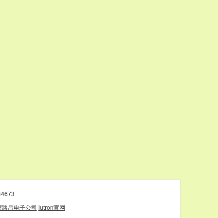
4673
湾路昌电子公司
lutron官网