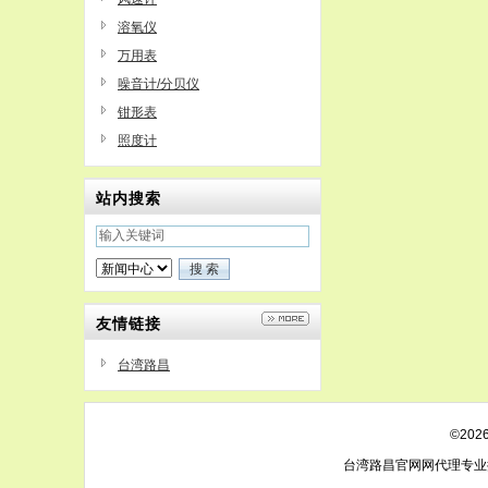
溶氧仪
万用表
噪音计/分贝仪
钳形表
照度计
站内搜索
友情链接
台湾路昌
©20
台湾路昌官网网代理专