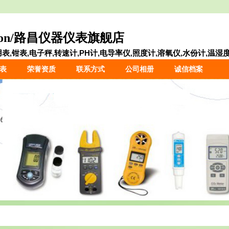
ron/路昌仪器仪表旗舰店
,钳表,电子秤,转速计,PH计,电导率仪,照度计,溶氧仪,水份计,温湿度.
表
荣誉资质
联系方式
公司相册
诚信档案