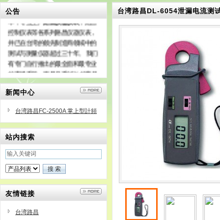
台湾路昌官网
代理商成立于1976
台湾路昌DL-6054泄漏电流测
公告
年，专业生产
路昌仪器仪表
，路昌
控制仪表等各系列路昌仪器仪表，
并已在台湾的领先制造商领域中的
测试与测量仪器超过三十年。 我们
有专门自行推出的最全面和最专业
的市场手段，而且几乎95％的产品
出口到70多个国家的世界。
新闻中心
台湾路昌FC-2500A 掌上型計頻
器
站内搜索
友情链接
台湾路昌