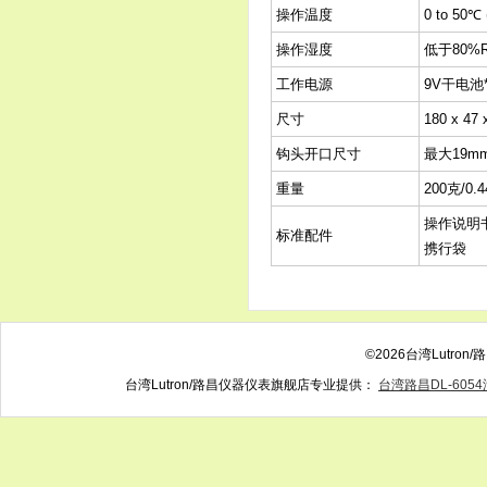
操作温度
0 to 50℃ 
操作湿度
低于80%
工作电源
9V干电池*
尺寸
180 x 47 
钩头开口尺寸
最大19m
重量
200克/0.
操作说明书
标准配件
携行袋
©2026台湾Lutr
台湾Lutron/路昌仪器仪表旗舰店专业提供：
台湾路昌DL-605