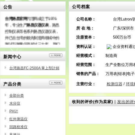
公司档案
公告
台湾路昌官网
代理商成立于1976
公司名称：
台湾Lutro
年，专业生产
路昌仪器仪表
，路昌
所 在 地：
广东/深圳市
控制仪表等各系列路昌仪器仪表，
并已在台湾的领先制造商领域中的
注册资本：
500万台币
测试与测量仪器超过三十年。 我们
资料认证：
企业资料通
有专门自行推出的最全面和最专业
经营模式：
制造商
的市场手段，而且几乎95％的产品
新闻中心
出口到70多个国家的世界。
经营范围：
生产全数位万用表,
台湾路昌FC-2500A 掌上型計頻
销售的产品：
万用表|钳表|电子
器
产品分类
主营行业：
检测仪器
/
环境
全部分类
收到的评价(作为卖家)
|
发出的评
水分仪
PH计
红外测温仪
回路校准仪
风速计