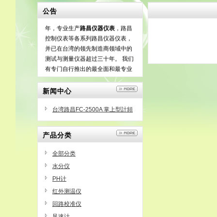
公告
台湾路昌官网
代理商成立于1976
年，专业生产
路昌仪器仪表
，路昌
控制仪表等各系列路昌仪器仪表，
并已在台湾的领先制造商领域中的
测试与测量仪器超过三十年。 我们
有专门自行推出的最全面和最专业
的市场手段，而且几乎95％的产品
出口到70多个国家的世界。
新闻中心
台湾路昌FC-2500A 掌上型計頻
器
产品分类
全部分类
水分仪
PH计
红外测温仪
回路校准仪
风速计