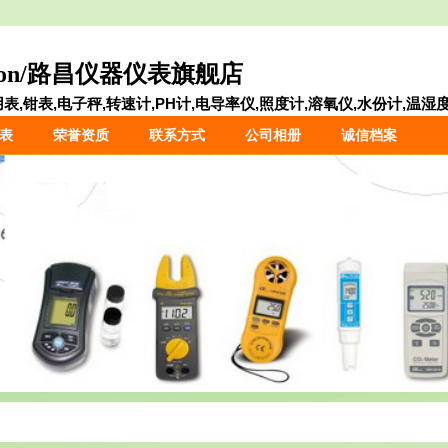
ron/路昌仪器仪表旗舰店
,钳表,电子秤,转速计,PH计,电导率仪,照度计,溶氧仪,水份计,温湿度.
表
荣誉资质
联系方式
公司相册
诚信档案